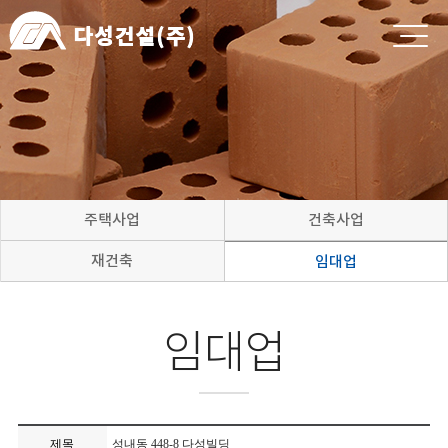
주택사업
건축사업
재건축
임대업
임대업
제목
성내동 448-8 다성빌딩